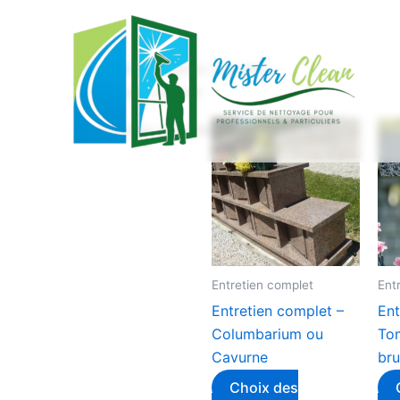
Aller
au
contenu
Accueil
/ Entretien complet
Entretien complet
3 résultats affichés
Entretien complet
Ent
Entretien complet –
Ent
Columbarium ou
To
Cavurne
bru
Choix des